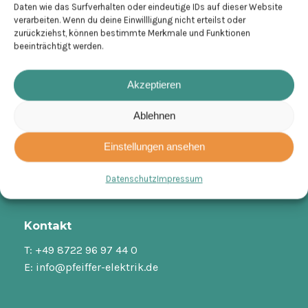
Daten wie das Surfverhalten oder eindeutige IDs auf dieser Website
verarbeiten. Wenn du deine Einwillligung nicht erteilst oder
zurückziehst, können bestimmte Merkmale und Funktionen
beeinträchtigt werden.
Akzeptieren
Ablehnen
Adresse
Einstellungen ansehen
Pfeiffer Elektrotechnik GmbH
Datenschutz
Impressum
Dörfl 2 | 84140 Gangkofen
Kontakt
T: +49 8722 96 97 44 0
E: info@pfeiffer-elektrik.de