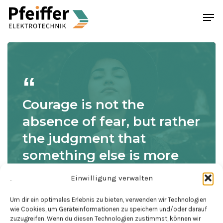
Skip
Menu
Men
to
main
content
Courage is not the
absence of fear, but rather
the judgment that
something else is more
important than fear
Einwilligung verwalten
Ambrose Redmoon
Um dir ein optimales Erlebnis zu bieten, verwenden wir Technologien
wie Cookies, um Geräteinformationen zu speichern und/oder darauf
zuzugreifen. Wenn du diesen Technologien zustimmst, können wir