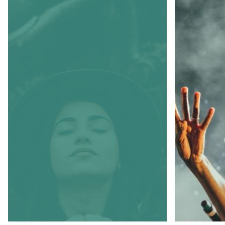
My
Guest
Concert