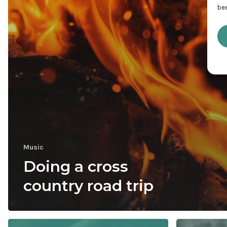
bee
Music
Doing a cross
country road trip
Be